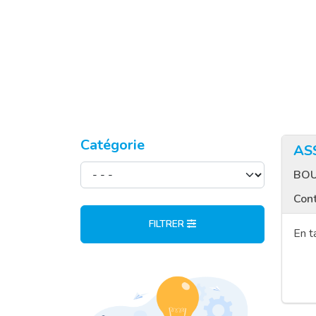
Catégorie
AS
BOU
Cont
FILTRER
En t