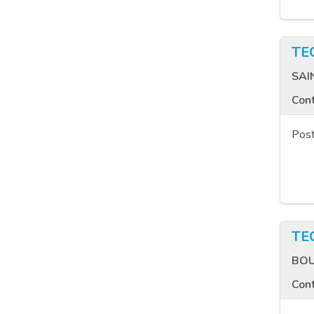
TE
SAI
Cont
Post
TE
BOU
Cont