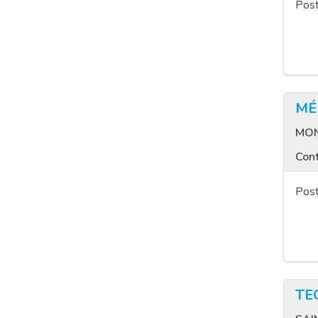
Post
MÉ
MON
Cont
Post
TE