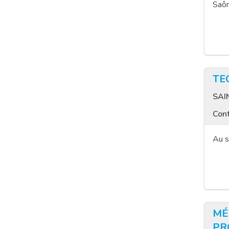
Saôn
TE
SAI
Cont
Au s
MÉ
PR