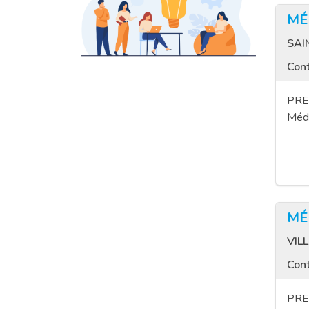
MÉ
SAI
Cont
PRES
Méde
MÉ
VIL
Cont
PRES