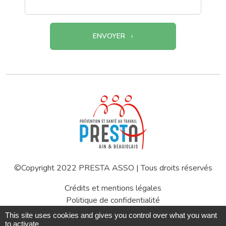
ENVOYER
©Copyright 2022 PRESTA ASSO | Tous droits réservés
Crédits et mentions légales
Politique de confidentialité
Gestion des cookies
This site uses cookies and gives you control over what you want
Espace privé
to activate